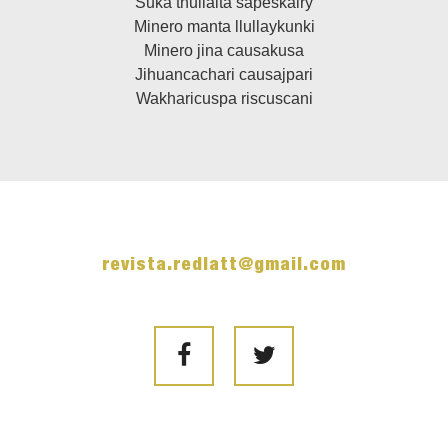
Suka thullaita sapeskairy
Minero manta llullaykunki
Minero jina causakusa
Jihuancachari causajpari
Wakharicuspa riscuscani
revista.redlatt@gmail.com