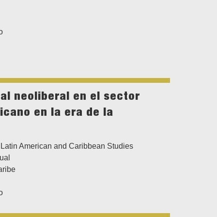
o
al neoliberal en el sector
icano en la era de la
Latin American and Caribbean Studies
ual
aribe
o