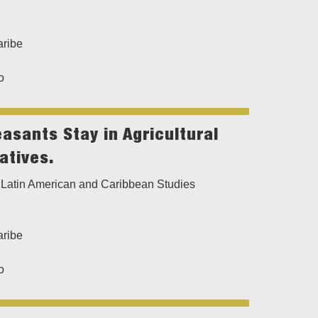
aribe
o
sants Stay in Agricultural
atives.
Latin American and Caribbean Studies
aribe
o