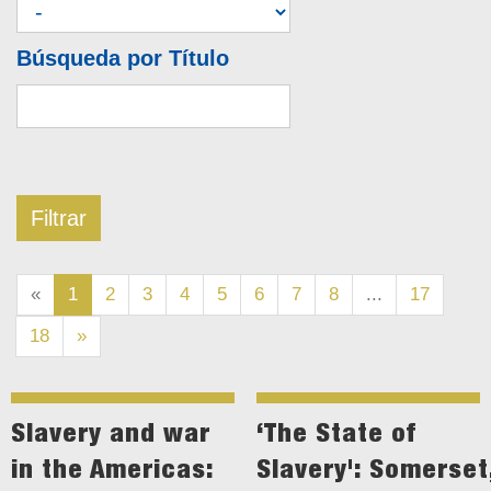
Búsqueda por Título
«
1
2
3
4
5
6
7
8
...
17
18
»
Slavery and war
‘The State of
in the Americas:
Slavery': Somerset