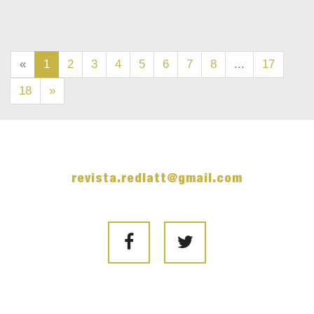
«
1
2
3
4
5
6
7
8
...
17
18
»
revista.redlatt@gmail.com