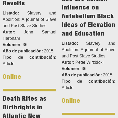
Revolts
Influence on
Listado:
Slavery and
Antebellum Black
Abolition: A journal of Slave
Ideas of Elevation
and Post Slave Studies
and Education
Autor:
John Samuel
Harpham
Listado:
Slavery and
Volumen:
36
Abolition: A journal of Slave
Año de publicación:
2015
and Post Slave Studies
Tipo de contribución:
Autor:
Peter Wirzbicki
Article
Volumen:
36
Online
Año de publicación:
2015
Tipo de contribución:
Article
Death Rites as
Online
Birthrights in
Atlantic New